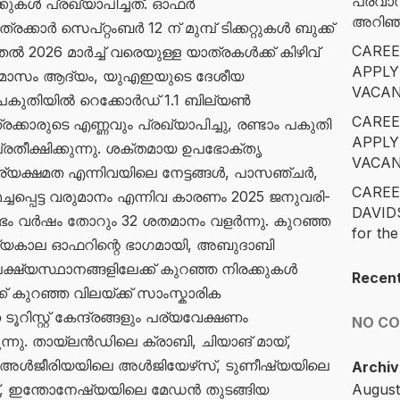
പ്രവാ
ക്കുകൾ പ്രഖ്യാപിച്ചത്. ഓഫർ
അറിഞ്ഞ
ക്കാർ സെപ്റ്റംബർ 12 ന് മുമ്പ് ടിക്കറ്റുകൾ ബുക്ക്
CAREE
 2026 മാർച്ച് വരെയുള്ള യാത്രകൾക്ക് കിഴിവ്
APPLY
 മാസം ആദ്യം, യുഎഇയുടെ ദേശീയ
VACAN
യ പകുതിയിൽ റെക്കോർഡ് 1.1 ബില്യൺ
CAREE
രക്കാരുടെ എണ്ണവും പ്രഖ്യാപിച്ചു, രണ്ടാം പകുതി
APPLY
 പ്രതീക്ഷിക്കുന്നു. ശക്തമായ ഉപഭോക്തൃ
VACAN
്യക്ഷമത എന്നിവയിലെ നേട്ടങ്ങൾ, പാസഞ്ചർ,
CAREE
്ചപ്പെട്ട വരുമാനം എന്നിവ കാരണം 2025 ജനുവരി-
DAVID
ം വർഷം തോറും 32 ശതമാനം വളർന്നു. കുറഞ്ഞ
for the
്യകാല ഓഫറിന്റെ ഭാഗമായി, അബുദാബി
്ഷ്യസ്ഥാനങ്ങളിലേക്ക് കുറഞ്ഞ നിരക്കുകൾ
Recen
്ക് കുറഞ്ഞ വിലയ്ക്ക് സാംസ്കാരിക
റിസ്റ്റ് കേന്ദ്രങ്ങളും പര്യവേക്ഷണം
NO C
ു. തായ്‌ലൻഡിലെ ക്രാബി, ചിയാങ് മായ്,
അൾജീരിയയിലെ അൾജിയേഴ്‌സ്, ടുണീഷ്യയിലെ
Archiv
യ്, ഇന്തോനേഷ്യയിലെ മേഡൻ തുടങ്ങിയ
August