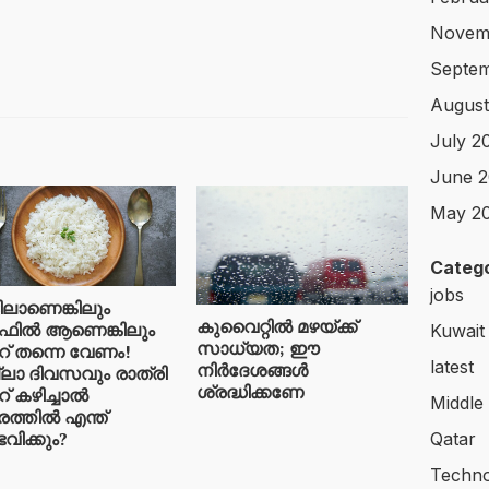
Novem
Septem
August
July 2
June 2
May 2
Catego
jobs
ടിലാണെങ്കിലും ​
കുവൈറ്റിൽ മഴയ്ക്ക്
ിൽ ആണെങ്കിലും
Kuwait
സാധ്യത; ഈ
് തന്നെ വേണം!
latest
നിർദേശങ്ങൾ
ലാ ദിവസവും രാത്രി
ശ്രദ്ധിക്കണേ
് കഴിച്ചാൽ
Middle
രത്തിൽ എന്ത്
വിക്കും?
Qatar
Techno