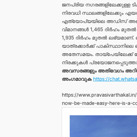
ജനപ്രിയ നഗരങ്ങളിലേക്കുള്ള ടിക്
നിരവധി സ്ഥലങ്ങളിലേക്കും എയ
എത്യോപ്യയിലെ അഡിസ് അബാബ
വിമാനങ്ങൾ 1,465 ദിർഹം മുതൽ ആര
1,935 ദിർഹം മുതൽ ലഭ്യമാണ്
യാത്രക്കാർക്ക് പാകിസ്ഥാനിലെ 
അതേസമയം. തായ്‌പേയിലേക്ക് പോ
നിരക്കുകൾ പ്രയോജനപ്പെടുത്താ
അവസരങ്ങളും അതിവേഗം അറിയാൻ
അംഗമാവുക
https://chat.wha
https://www.pravasivarthakal.i
now-be-made-easy-here-is-a-co