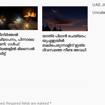
UAE J
Uncate
ിനിർത്തൽ
യാത്ര പ്ലാൻ ചെയ്യാം;
ഖ്യാപനം, പിന്നാലെ
യുഎഇയിൽ
ണി; ഗൾഫ്
ബലിപെരുന്നാളിന് ഇത്ര
്യങ്ങളിൽ മിസൈൽ
ദിവസത്തെ നീണ്ട അവധി
്ട്
hed.
Required fields are marked
*