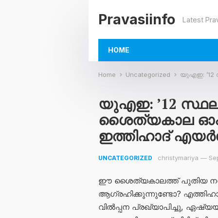
Pravasiinfo
Latest Pra
HOME
Home
Uncategorized
യുഎഇ: ’12 സ്ഥലങ
യുഎഇ: ’12 സ്ഥലങ
ശൈത്യകാല ഓഫര്‍
ഇത്തിഹാദ് എയർവ
christymariya
—
Se
UNCATEGORIZED
ഈ ശൈത്യകാലത്ത് പുതിയ ന
ആഗ്രഹിക്കുന്നുണ്ടോ? എത്തി
വിൽപ്പന പ്രഖ്യാപിച്ചു, ഏഷ്