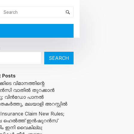
h
SEARCH
 Posts
്കിടെ വിമാനത്തിന്റെ
സി വാതിൽ തുറക്കാൻ
ച്ചു; വിൻഡോ പാനൽ
ുതകർത്തു, മലയാളി അറസ്റ്റിൽ
 Insurance Claim New Rules;
ിലെ ഹെൽത്ത് ഇൻഷുറൻസ്
ിം ഇനി വൈകില്ല;