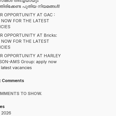
സികൾ തീർച്ചയായും
ിരിക്കേണ്ട പുതിയ നിയമങ്ങൾ!
R OPPORTUNITY AT GAC :
 NOW FOR THE LATEST
CIES
R OPPORTUNITY AT Bricks:
 NOW FOR THE LATEST
CIES
R OPPORTUNITY AT HARLEY
SON-AMS Group: apply now
 latest vacancies
t Comments
OMMENTS TO SHOW.
es
 2026