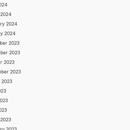
2024
 2024
ry 2024
y 2024
ber 2023
ber 2023
r 2023
ber 2023
 2023
023
023
2023
 2023
ry 2023