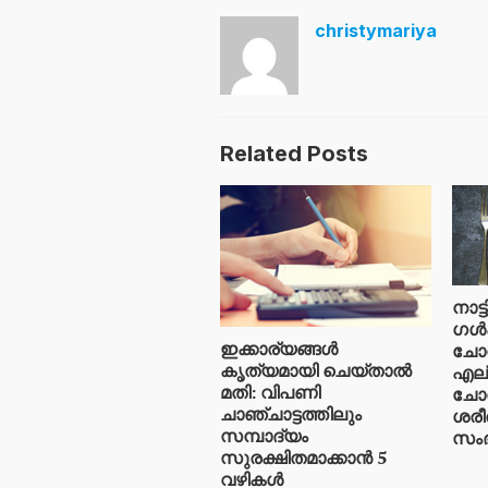
christymariya
Related Posts
നാട്
ഗൾഫ
ഇക്കാര്യങ്ങൾ
ചോറ
കൃത്യമായി ചെയ്താൽ
എല്
മതി: വിപണി
ചോറ
ചാഞ്ചാട്ടത്തിലും
ശരീ
സമ്പാദ്യം
സംഭ
സുരക്ഷിതമാക്കാൻ 5
വഴികൾ