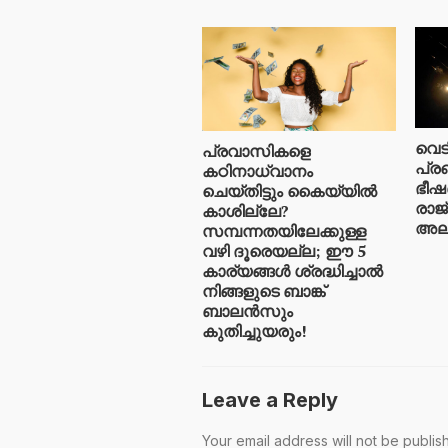
വെട
പ്രവാസികളെ
പ്ര
കഠിനാധ്വാനം
ഭീഷ
ചെയ്തിട്ടും കൈയ്യിൽ
രാജ
കാശില്ലേ?
അലർട
സമ്പന്നതയിലേക്കുള്ള
വഴി ദൂരെയല്ല; ഈ 5
കാര്യങ്ങൾ ശ്രദ്ധിച്ചാൽ
നിങ്ങളുടെ ബാങ്ക്
ബാലൻസും
കുതിച്ചുയരും!
Leave a Reply
Your email address will not be publis