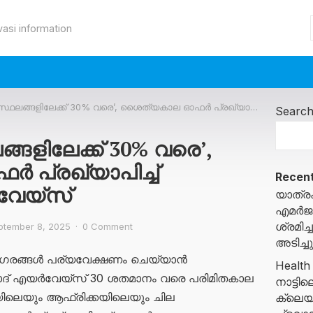
vasi information
്ങളിലേക്ക് 30% വരെ’, ശൈത്യകാല ഓഫര്‍ പ്രഖ്യാപിച്ച് ഇത്തിഹാദ് എയർവേയ്‌സ്
Searc
്ങളിലേക്ക് 30% വരെ’,
 പ്രഖ്യാപിച്ച്
Recent
േയ്‌സ്
യാത്രക
എമർജൻ
ശ്രമി
ptember 8, 2025
·
0 Comment
അടിച്ച
ഗരങ്ങൾ പര്യവേക്ഷണം ചെയ്യാൻ
Health
ഹാദ് എയർവേയ്‌സ് 30 ശതമാനം വരെ പരിമിതകാല
നാട്ട
യയിലെയും ആഫ്രിക്കയിലെയും ചില
ക്ലെയ