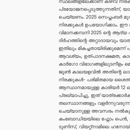
സ്ഥലങ്ങളിലേക്കാണ് കിഴിവ് നിര
പ്രയോജനപ്പെടുത്തുന്നതിന്, യാത്ര
ചെയ്യണം. 2025 സെപ്തംബർ മുതൽ
നിരക്കുകൾ ഉപയോഗിക്കാം. ഈ
വിമാനക്കമ്പനി 2025 ന്റെ ആദ്
ദിർഹത്തിന്റെ അറ്റാദായവും യാത്
ഇതിലും മികച്ചതായിരിക്കുമെന്ന്
ആവശ്യം, ഉത്പാദനക്ഷമത, കാര
കാർഗോ വിഭാഗങ്ങളിലുടനീളം മെച
ജൂൺ കാലയളവിൽ അതിന്റെ ലാഭ
നിരക്കുകൾ- പരിമിതമായ ശൈത
ആസ്ഥാനമായുള്ള കാരിയർ 12 ലക
പ്രഖ്യാപിച്ചു, ഇത് യാത്രക്കാർക
തലസ്ഥാനങ്ങളും വളർന്നുവരുന്ന ടൂ
ചെയ്യാനുള്ള അവസരം നൽകുന്ന
കംബോഡിയയിലെ ഫ്നോം പെൻ, 
ടുണിസ്, വിയറ്റ്നാമിലെ ഹനോ