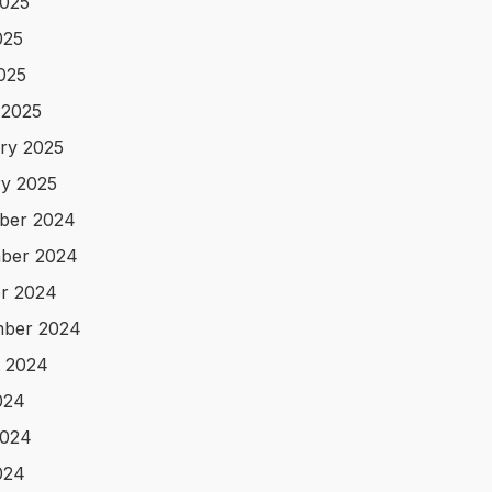
025
025
2025
 2025
ry 2025
y 2025
ber 2024
ber 2024
r 2024
mber 2024
 2024
024
2024
024