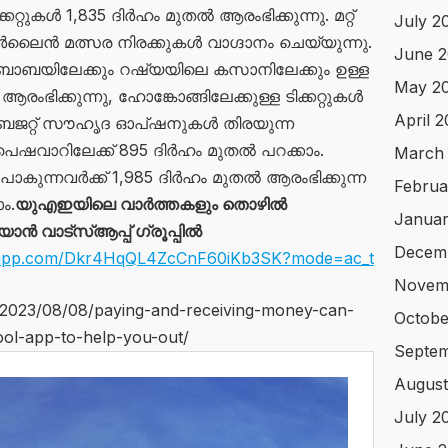
കറ്റുകൾ 1,835 ദിർഹം മുതൽ ആരംഭിക്കുന്നു. മറ്റ്
July 2
ർലൈൻ മത്സര നിരക്കുകൾ വാഗ്ദാനം ചെയ്യുന്നു.
June 
യിലേക്കും റഷ്യയിലെ കസാനിലേക്കും ഉള്ള
May 2
ംഭിക്കുന്നു, ഹോങ്കോങ്ങിലേക്കുള്ള ടിക്കറ്റുകൾ
April 
. ബജറ്റ് സൗഹൃദ ഓപ്ഷനുകൾ തിരയുന്ന
പെഷവാറിലേക്ക് 895 ദിർഹം മുതൽ പറക്കാം.
March
കുന്നവർക്ക് 1,985 ദിർഹം മുതൽ ആരംഭിക്കുന്ന
Februa
ം.
യുഎഇയിലെ വാർത്തകളും തൊഴിൽ
Januar
 വാട്സ്ആപ്പ് ഗ്രൂപ്പിൽ
Decem
tsapp.com/Dkr4HqQL4ZcCnF60iKb3SK?mode=ac_t
Novem
n/2023/08/08/paying-and-receiving-money-can-
Octobe
ol-app-to-help-you-out/
Septem
August
July 2