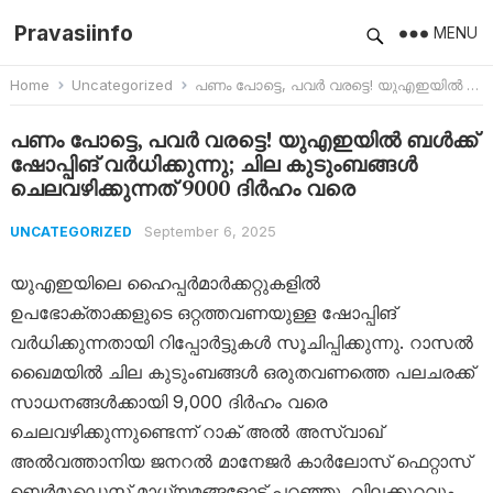
Pravasiinfo
MENU
Home
Uncategorized
പണം പോട്ടെ, പവർ വരട്ടെ! യുഎഇയിൽ ബൾക്ക് ഷോപ്പിങ് വർധിക്കുന്നു; ചില കുടുംബങ്ങൾ ചെലവഴിക്കുന്നത് 9000 ദിർഹം വരെ
പണം പോട്ടെ, പവർ വരട്ടെ! യുഎഇയിൽ ബൾക്ക്
ഷോപ്പിങ് വർധിക്കുന്നു; ചില കുടുംബങ്ങൾ
ചെലവഴിക്കുന്നത് 9000 ദിർഹം വരെ
September 6, 2025
UNCATEGORIZED
യുഎഇയിലെ ഹൈപ്പർമാർക്കറ്റുകളിൽ
ഉപഭോക്താക്കളുടെ ഒറ്റത്തവണയുള്ള ഷോപ്പിങ്
വർധിക്കുന്നതായി റിപ്പോർട്ടുകൾ സൂചിപ്പിക്കുന്നു. റാസൽ
ഖൈമയിൽ ചില കുടുംബങ്ങൾ ഒരുതവണത്തെ പലചരക്ക്
സാധനങ്ങൾക്കായി 9,000 ദിർഹം വരെ
ചെലവഴിക്കുന്നുണ്ടെന്ന് റാക് അൽ അസ്‌വാഖ്
അൽവത്താനിയ ജനറൽ മാനേജർ കാർലോസ് ഫെറ്റാസ്
ബെർമുഡെസ് മാധ്യമങ്ങളോട് പറഞ്ഞു. വിലക്കുറവും