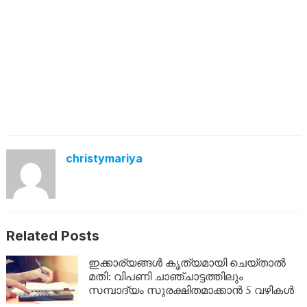
christymariya
Related Posts
ഇക്കാര്യങ്ങൾ കൃത്യമായി ചെയ്താൽ
മതി: വിപണി ചാഞ്ചാട്ടത്തിലും
സമ്പാദ്യം സുരക്ഷിതമാക്കാൻ 5 വഴികൾ