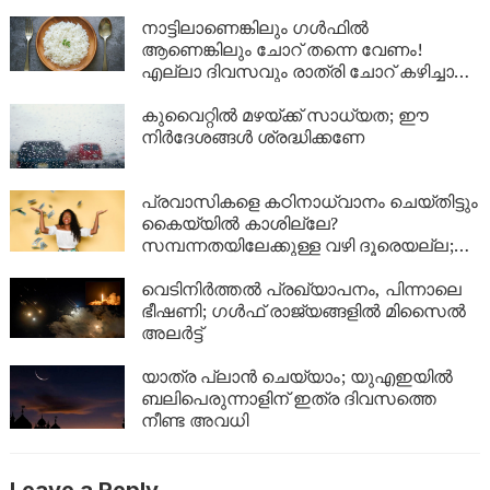
നാട്ടിലാണെങ്കിലും ​ഗൾഫിൽ
ആണെങ്കിലും ചോറ് തന്നെ വേണം!
എല്ലാ ദിവസവും രാത്രി ചോറ് കഴിച്ചാൽ
ശരീരത്തിൽ എന്ത് സംഭവിക്കും?
കുവൈറ്റിൽ മഴയ്ക്ക് സാധ്യത; ഈ
നിർദേശങ്ങൾ ശ്രദ്ധിക്കണേ
പ്രവാസികളെ കഠിനാധ്വാനം ചെയ്തിട്ടും
കൈയ്യിൽ കാശില്ലേ?
സമ്പന്നതയിലേക്കുള്ള വഴി ദൂരെയല്ല;
ഈ 5 കാര്യങ്ങൾ ശ്രദ്ധിച്ചാൽ നിങ്ങളുടെ
ബാങ്ക് ബാലൻസും കുതിച്ചുയരും!
വെടിനിർത്തൽ പ്രഖ്യാപനം, പിന്നാലെ
ഭീഷണി; ഗൾഫ് രാജ്യങ്ങളിൽ മിസൈൽ
അലർട്ട്
യാത്ര പ്ലാൻ ചെയ്യാം; യുഎഇയിൽ
ബലിപെരുന്നാളിന് ഇത്ര ദിവസത്തെ
നീണ്ട അവധി