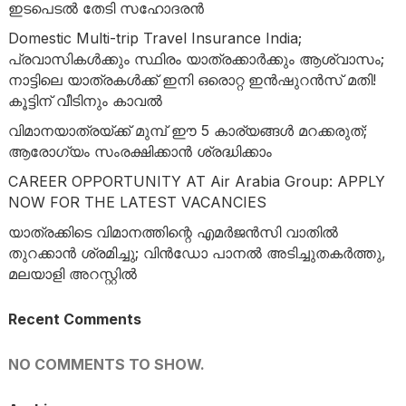
ഇടപെടൽ തേടി സഹോദരൻ
Domestic Multi-trip Travel Insurance India;
പ്രവാസികൾക്കും സ്ഥിരം യാത്രക്കാർക്കും ആശ്വാസം;
നാട്ടിലെ യാത്രകൾക്ക് ഇനി ഒരൊറ്റ ഇൻഷുറൻസ് മതി!
കൂട്ടിന് വീടിനും കാവൽ
വിമാനയാത്രയ്ക്ക് മുമ്പ് ഈ 5 കാര്യങ്ങൾ മറക്കരുത്;
ആരോഗ്യം സംരക്ഷിക്കാൻ ശ്രദ്ധിക്കാം
CAREER OPPORTUNITY AT Air Arabia Group: APPLY
NOW FOR THE LATEST VACANCIES
യാത്രക്കിടെ വിമാനത്തിന്റെ എമർജൻസി വാതിൽ
തുറക്കാൻ ശ്രമിച്ചു; വിൻഡോ പാനൽ അടിച്ചുതകർത്തു,
മലയാളി അറസ്റ്റിൽ
Recent Comments
NO COMMENTS TO SHOW.