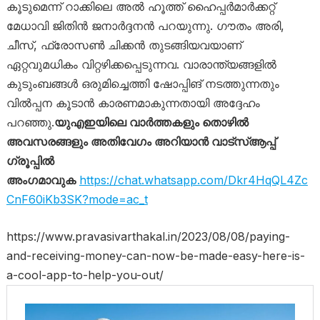
കൂടുമെന്ന് റാക്കിലെ അൽ ഹൂത്ത് ഹൈപ്പർമാർക്കറ്റ്
മേധാവി ജിതിൻ ജനാർദ്ദനൻ പറയുന്നു. ഗൗതം അരി,
ചീസ്, ഫ്രോസൺ ചിക്കൻ തുടങ്ങിയവയാണ്
ഏറ്റവുമധികം വിറ്റഴിക്കപ്പെടുന്നവ. വാരാന്ത്യങ്ങളിൽ
കുടുംബങ്ങൾ ഒരുമിച്ചെത്തി ഷോപ്പിങ് നടത്തുന്നതും
വിൽപ്പന കൂടാൻ കാരണമാകുന്നതായി അദ്ദേഹം
പറഞ്ഞു.
യുഎഇയിലെ വാർത്തകളും തൊഴിൽ
അവസരങ്ങളും അതിവേഗം അറിയാൻ വാട്സ്ആപ്പ്
ഗ്രൂപ്പിൽ
അംഗമാവുക
https://chat.whatsapp.com/Dkr4HqQL4Zc
CnF60iKb3SK?mode=ac_t
https://www.pravasivarthakal.in/2023/08/08/paying-
and-receiving-money-can-now-be-made-easy-here-is-
a-cool-app-to-help-you-out/