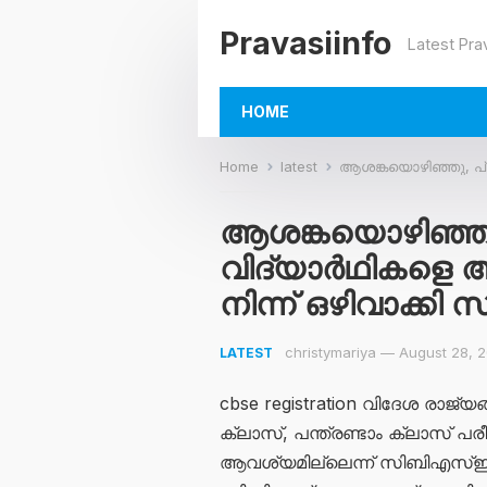
Pravasiinfo
Latest Pra
HOME
Home
latest
ആശങ്കയൊഴിഞ്ഞു, പ്രവാസി
ആശങ്കയൊഴിഞ്ഞു
വിദ്യാർഥികളെ 
നിന്ന് ഒഴിവാക്കി
christymariya
—
August 28, 
LATEST
cbse registration വിദേശ രാജ്
ക്ലാസ്, പന്ത്രണ്ടാം ക്ലാസ് 
ആവശ്യമില്ലെന്ന് സിബിഎസ്ഇ 