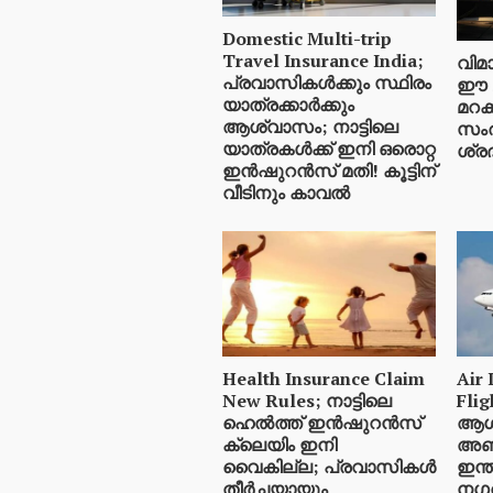
Domestic Multi-trip
Travel Insurance India;
വിമാ
പ്രവാസികൾക്കും സ്ഥിരം
ഈ 5
യാത്രക്കാർക്കും
മറക
ആശ്വാസം; നാട്ടിലെ
സംര
യാത്രകൾക്ക് ഇനി ഒരൊറ്റ
ശ്രദ
ഇൻഷുറൻസ് മതി! കൂട്ടിന്
വീടിനും കാവൽ
Health Insurance Claim
Air 
New Rules; നാട്ടിലെ
Fli
ഹെൽത്ത് ഇൻഷുറൻസ്
ആശ
ക്ലെയിം ഇനി
അബു
വൈകില്ല; പ്രവാസികൾ
ഇന്
തീർച്ചയായും
നഗരങ