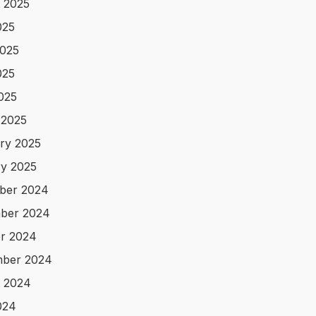
 2025
025
025
025
2025
 2025
ry 2025
y 2025
ber 2024
ber 2024
r 2024
mber 2024
 2024
024