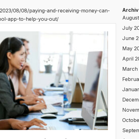
Archiv
n/2023/08/08/paying-and-receiving-money-can-
August
ol-app-to-help-you-out/
July 2
June 
May 2
April 
March
Februa
Januar
Decem
Novem
Octobe
Septem