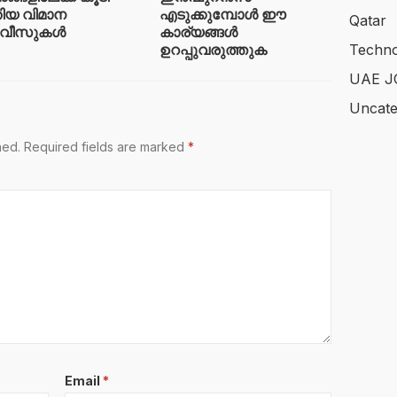
ിയ വിമാന
എടുക്കുമ്പോൾ ഈ
Qatar
വീസുകൾ
കാര്യങ്ങൾ
ഉറപ്പുവരുത്തുക
Techno
UAE J
Uncate
hed.
Required fields are marked
*
Email
*