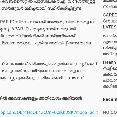
കാര്യ
്സൈറ്റിൽ പ്രസിദ്ധീകരിച്ചു. വിദേശത്തുള്ള
സംരക്ഷ
കുലർ ലഭിച്ചതായി സ്ഥിരീകരിച്ചിട്ടുണ്ട്.
CAREE
Group
APAR ID നിർബന്ധമാക്കിയതോടെ, വിദേശത്തുള്ള
LATES
ന്നു. APAR ID എടുക്കുന്നതിന് ആധാർ
യാത്രക
ാത്ത വിദ്യാർഥികൾ ഇന്ത്യയിലേക്ക്
എമർജൻ
 പ്രധാന ആശങ്ക. പുതിയ അറിയിപ്പ് വന്നതോടെ
ശ്രമി
അടിച്ച
Health
് ടു ബോർഡ് പരീക്ഷയുടെ എൽഒസി (ലിസ്റ്റ് ഓഫ്
നാട്ട
നടക്കുന്നത്. ഈ തീരുമാനം വിദേശത്തുള്ള
ക്ലെയ
ൾക്കും സ്കൂളുകൾക്കും വലിയ ആശ്വാസമാണ്
പ്രവാ
അറിഞ്ഞ
ഴിൽ അവസരങ്ങളും അതിവേഗം അറിയാൻ
Recen
tsapp.com/Dkr4HqQL4ZcCnF60iKb3SK?mode=ac_t
NO C