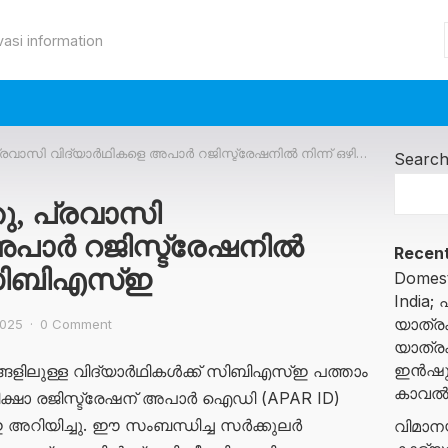
vasi information
 വിദ്യാർഥികളെ അപാർ റജിസ്ട്രേഷനിൽ നിന്ന് ഒഴിവാക്കി സിബിഎസ്‌ഇ
Searc
, പ്രവാസി
അപാർ റജിസ്ട്രേഷനിൽ
Recent
 സിബിഎസ്‌ഇ
Domest
India;
യാത്രക
2025
·
0 Comment
യാത്രക
ഇൻഷുറൻ
യങ്ങളിലുള്ള വിദ്യാർഥികൾക്ക് സിബിഎസ്ഇ പത്താം
കാവ
പരീക്ഷാ രജിസ്ട്രേഷന് അപാർ ഐഡി (APAR ID)
അറിയിച്ചു. ഈ സംബന്ധിച്ച സർക്കുലർ
വിമാനയ