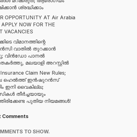
ങ്ങൾ മറക്കരുത്; ആരോഗ്യം
ിക്കാൻ ശ്രദ്ധിക്കാം
R OPPORTUNITY AT Air Arabia
: APPLY NOW FOR THE
T VACANCIES
്കിടെ വിമാനത്തിന്റെ
സി വാതിൽ തുറക്കാൻ
ച്ചു; വിൻഡോ പാനൽ
ുതകർത്തു, മലയാളി അറസ്റ്റിൽ
 Insurance Claim New Rules;
ിലെ ഹെൽത്ത് ഇൻഷുറൻസ്
ിം ഇനി വൈകില്ല;
സികൾ തീർച്ചയായും
ിരിക്കേണ്ട പുതിയ നിയമങ്ങൾ!
t Comments
OMMENTS TO SHOW.