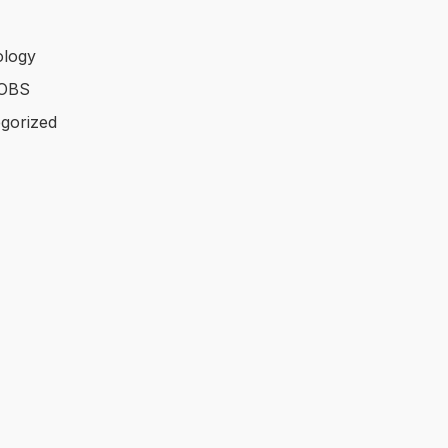
logy
OBS
gorized