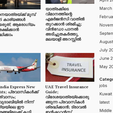
April 
March
യാത്രക്കിടെ
വിമാനത്തിന്റെ
നയാത്രയ്ക്ക് മുമ്പ്
Februa
എമർജൻസി വാതിൽ
 കാര്യങ്ങൾ
തുറക്കാൻ ശ്രമിച്ചു;
്കരുത്; ആരോഗ്യം
Novem
വിൻഡോ പാനൽ
ക്ഷിക്കാൻ
Septem
അടിച്ചുതകർത്തു,
്ധിക്കാം
മലയാളി അറസ്റ്റിൽ
August
July 2
June 2
May 2
Catego
jobs
India Express New
UAE Travel Insurance
ghts; പ്രവാസികൾക്ക്
Guide;
Kuwait
്വാസം;
വിദേശയാത്രയ്ക്കൊരു
ദാബിയിൽ നിന്ന്
ങ്ങുന്ന പ്രവാസികൾ
latest
ത്യയിലെ ഈ
ശ്രദ്ധിക്കാൻ; ട്രാവൽ
Middle
്ങളിലേക്ക് കൂടി
ഇൻഷുറൻസ്