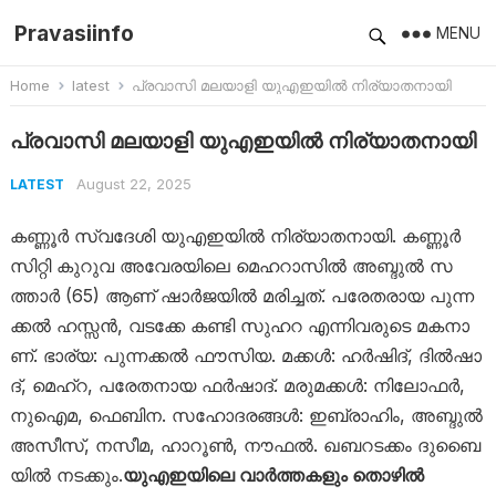
Pravasiinfo
MENU
Home
latest
പ്രവാസി മലയാളി യുഎഇയിൽ നിര്യാതനായി
പ്രവാസി മലയാളി യുഎഇയിൽ നിര്യാതനായി
August 22, 2025
LATEST
കണ്ണൂർ സ്വദേശി യുഎഇയിൽ നിര്യാതനായി. ക​ണ്ണൂ​ർ
സി​റ്റി കു​റു​വ അ​വേ​ര​യി​ലെ മെ​ഹ​റാ​സി​ൽ അ​ബ്ദു​ൽ സ​
ത്താ​ർ (65) ആണ് ഷാ​ർ​ജ​യി​ൽ മരിച്ചത്. പ​രേ​ത​രാ​യ പു​ന്ന​
ക്ക​ൽ ഹ​സ്സ​ൻ, വ​ട​ക്കേ ക​ണ്ടി സു​ഹ​റ എ​ന്നി​വ​രു​ടെ മ​ക​നാ​
ണ്. ഭാ​ര്യ: പു​ന്ന​ക്ക​ൽ ഫൗ​സി​യ. മ​ക്ക​ൾ: ഹ​ർ​ഷി​ദ്, ദി​ൽ​ഷാ​
ദ്, മെ​ഹ്റ, പ​രേ​ത​നാ​യ ഫ​ർ​ഷാ​ദ്. മ​രു​മ​ക്ക​ൾ: നി​ലോ​ഫ​ർ,
നു​ഐ​മ, ഫെ​ബി​ന. സ​ഹോ​ദ​ര​ങ്ങ​ൾ: ഇ​ബ്രാ​ഹിം, അ​ബ്ദു​ൽ
അ​സീ​സ്, ന​സീ​മ, ഹാ​റൂ​ൺ, നൗ​ഫ​ൽ. ഖ​ബ​റ​ട​ക്കം ദു​ബൈ​
യി​ൽ ന​ട​ക്കും.
യുഎഇയിലെ വാർത്തകളും തൊഴിൽ