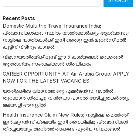
SEARCH
Recent Posts
Domestic Multi-trip Travel Insurance India;
പ്രവാസികൾക്കും സ്ഥിരം യാത്രക്കാർക്കും ആശ്വാസം;
നാട്ടിലെ യാത്രകൾക്ക് ഇനി ഒരൊറ്റ ഇൻഷുറൻസ് മതി!
കൂട്ടിന് വീടിനും കാവൽ
വിമാനയാത്രയ്ക്ക് മുമ്പ് ഈ 5 കാര്യങ്ങൾ മറക്കരുത്;
ആരോഗ്യം സംരക്ഷിക്കാൻ ശ്രദ്ധിക്കാം
CAREER OPPORTUNITY AT Air Arabia Group: APPLY
NOW FOR THE LATEST VACANCIES
യാത്രക്കിടെ വിമാനത്തിന്റെ എമർജൻസി വാതിൽ
തുറക്കാൻ ശ്രമിച്ചു; വിൻഡോ പാനൽ അടിച്ചുതകർത്തു,
മലയാളി അറസ്റ്റിൽ
Health Insurance Claim New Rules; നാട്ടിലെ ഹെൽത്ത്
ഇൻഷുറൻസ് ക്ലെയിം ഇനി വൈകില്ല; പ്രവാസികൾ
തീർച്ചയായും അറിഞ്ഞിരിക്കേണ്ട പുതിയ നിയമങ്ങൾ!