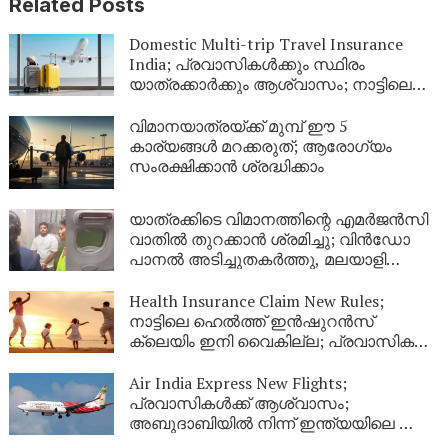
Related Posts
Domestic Multi-trip Travel Insurance
India; പ്രവാസികൾക്കും സ്ഥിരം
യാത്രക്കാർക്കും ആശ്വാസം; നാട്ടിലെ
യാത്രകൾക്ക് ഇനി ഒരൊറ്റ ഇൻഷുറൻസ്
മതി! കൂട്ടിന് വീടിനും കാവൽ
വിമാനയാത്രയ്ക്ക് മുമ്പ് ഈ 5
കാര്യങ്ങൾ മറക്കരുത്; ആരോഗ്യം
സംരക്ഷിക്കാൻ ശ്രദ്ധിക്കാം
യാത്രക്കിടെ വിമാനത്തിന്റെ എമർജൻസി
വാതിൽ തുറക്കാൻ ശ്രമിച്ചു; വിൻഡോ
പാനൽ അടിച്ചുതകർത്തു, മലയാളി
അറസ്റ്റിൽ
Health Insurance Claim New Rules;
നാട്ടിലെ ഹെൽത്ത് ഇൻഷുറൻസ്
ക്ലെയിം ഇനി വൈകില്ല; പ്രവാസികൾ
തീർച്ചയായും അറിഞ്ഞിരിക്കേണ്ട പുതിയ
നിയമങ്ങൾ!
Air India Express New Flights;
പ്രവാസികൾക്ക് ആശ്വാസം;
അബുദാബിയിൽ നിന്ന് ഇന്ത്യയിലെ ഈ
നഗരങ്ങളിലേക്ക് കൂടി പുതിയ വിമാന