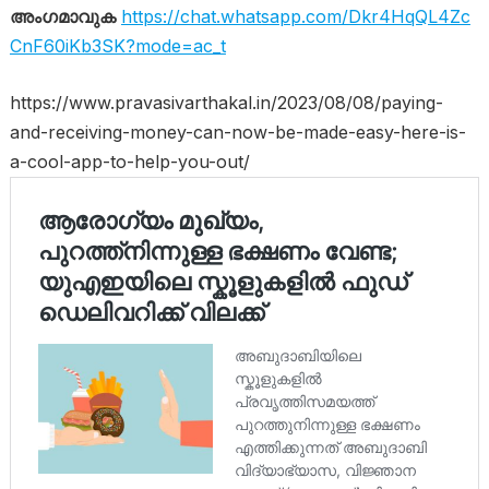
അംഗമാവുക
https://chat.whatsapp.com/Dkr4HqQL4Zc
CnF60iKb3SK?mode=ac_t
https://www.pravasivarthakal.in/2023/08/08/paying-
and-receiving-money-can-now-be-made-easy-here-is-
a-cool-app-to-help-you-out/