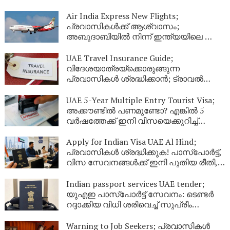
Air India Express New Flights;
പ്രവാസികൾക്ക് ആശ്വാസം;
അബുദാബിയിൽ നിന്ന് ഇന്ത്യയിലെ ഈ
നഗരങ്ങളിലേക്ക് കൂടി പുതിയ വിമാന
സർവീസുകൾ
UAE Travel Insurance Guide;
വിദേശയാത്രയ്ക്കൊരുങ്ങുന്ന
പ്രവാസികൾ ശ്രദ്ധിക്കാൻ; ട്രാവൽ
ഇൻഷുറൻസ് എടുക്കുമ്പോൾ ഈ
കാര്യങ്ങൾ ഉറപ്പുവരുത്തുക
UAE 5-Year Multiple Entry Tourist Visa;
അക്കൗണ്ടിൽ പണമുണ്ടോ? എങ്കിൽ 5
വർഷത്തേക്ക് ഇനി വിസയെക്കുറിച്ച്
പേടിക്കണ്ട! യുഎഇ നൽകുന്ന ഈ
കിടിലൻ ഓഫർ പ്രവാസികൾ അറിയാതെ
Apply for Indian Visa UAE Al Hind;
പോകരുത്
പ്രവാസികൾ ശ്രദ്ധിക്കുക! പാസ്‌പോർട്ട്,
വിസ സേവനങ്ങൾക്ക് ഇനി പുതിയ രീതി,
ഇക്കാര്യങ്ങൾ അറിഞ്ഞിരിക്കണം
Indian passport services UAE tender;
യുഎഇ പാസ്‌പോർട്ട് സേവനം: ടെണ്ടർ
റദ്ദാക്കിയ വിധി ശരിവെച്ച് സുപ്രീം
കോടതി; പ്രവാസികൾക്ക് സേവനം
മുടങ്ങില്ല
Warning to Job Seekers; പ്രവാസികൾ