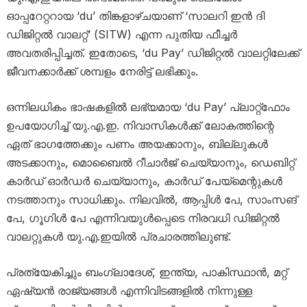
ഓപ്പറേറ്ററായ ‘du’ തിങ്കളാഴ്ചയാണ് ‘സാലറി ഇൻ ദി
ഡിജിറ്റൽ വാലറ്റ്’ (SITW) എന്ന പുതിയ ഫീച്ചർ
അവതരിപ്പിച്ചത്. ഇതോടെ, ‘du Pay’ ഡിജിറ്റൽ വാലറ്റിലേക്ക്
ജീവനക്കാർക്ക് ശമ്പളം നേരിട്ട് ലഭിക്കും.
ഒന്നിലധികം ഭാഷകളിൽ ലഭ്യമായ ‘du Pay’ പ്ലാറ്റ്‌ഫോം
ഉപയോഗിച്ച് യു.എ.ഇ. നിവാസികൾക്ക് ലോകത്തിന്റെ
ഏത് ഭാഗത്തേക്കും പണം അയക്കാനും, ബില്ലുകൾ
അടക്കാനും, മൊബൈൽ റീചാർജ് ചെയ്യാനും, ഡെബിറ്റ്
കാർഡ് ഓർഡർ ചെയ്യാനും, കാർഡ് പേയ്മെന്റുകൾ
നടത്താനും സാധിക്കും. നിലവിൽ, ആപ്പിൾ പേ, സാംസങ്
പേ, ഗൂഗിൾ പേ എന്നിവയുൾപ്പെടെ നിരവധി ഡിജിറ്റൽ
വാലറ്റുകൾ യു.എ.ഇയിൽ പ്രചാരത്തിലുണ്ട്.
പ്രത്യേകിച്ചും ബംഗ്ലാദേശ്, ഇന്ത്യ, പാകിസ്ഥാൻ, മറ്റ്
ഏഷ്യൻ രാജ്യങ്ങൾ എന്നിവിടങ്ങളിൽ നിന്നുള്ള