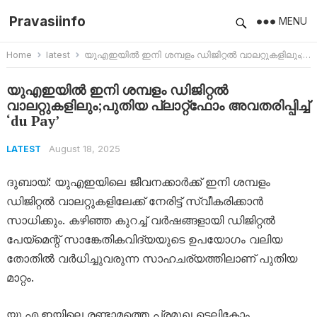
Pravasiinfo
MENU
Home
latest
യുഎഇയിൽ ഇനി ശമ്പളം ഡിജിറ്റൽ വാലറ്റുകളിലും;പുതിയ പ്ലാറ്റ്‌ഫോം അവതരിപ്പിച്ച് ‘du Pay’
യുഎഇയിൽ ഇനി ശമ്പളം ഡിജിറ്റൽ
വാലറ്റുകളിലും;പുതിയ പ്ലാറ്റ്‌ഫോം അവതരിപ്പിച്ച്
‘du Pay’
August 18, 2025
LATEST
ദുബായ്: യുഎഇയിലെ ജീവനക്കാർക്ക് ഇനി ശമ്പളം
ഡിജിറ്റൽ വാലറ്റുകളിലേക്ക് നേരിട്ട് സ്വീകരിക്കാൻ
സാധിക്കും. കഴിഞ്ഞ കുറച്ച് വർഷങ്ങളായി ഡിജിറ്റൽ
പേയ്മെന്റ് സാങ്കേതികവിദ്യയുടെ ഉപയോഗം വലിയ
തോതിൽ വർധിച്ചുവരുന്ന സാഹചര്യത്തിലാണ് പുതിയ
മാറ്റം.
യു.എ.ഇയിലെ രണ്ടാമത്തെ പ്രമുഖ ടെലികോം