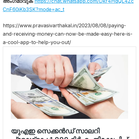
അംഗമാവുക
https://chat.whatsapp.com/Dkr4HqQL4Zc
CnF60iKb3SK?mode=ac_t
https://www.pravasivarthakal.in/2023/08/08/paying-
and-receiving-money-can-now-be-made-easy-here-is-
a-cool-app-to-help-you-out/