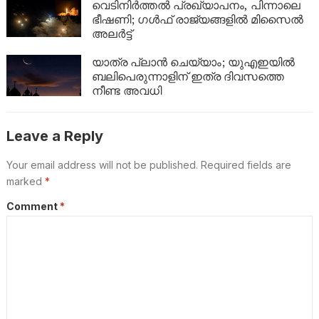
ബാങ്ക് ബാലൻസും കുതിച്ചുയരും!
വെടിനിർത്തൽ പ്രഖ്യാപനം, പിന്നാലെ
ഭീഷണി; ഗൾഫ് രാജ്യങ്ങളിൽ മിസൈൽ
അലർട്ട്
യാത്ര പ്ലാൻ ചെയ്യാം; യുഎഇയിൽ
ബലിപെരുന്നാളിന് ഇത്ര ദിവസത്തെ
നീണ്ട അവധി
Leave a Reply
Your email address will not be published.
Required fields are
marked
*
Comment
*