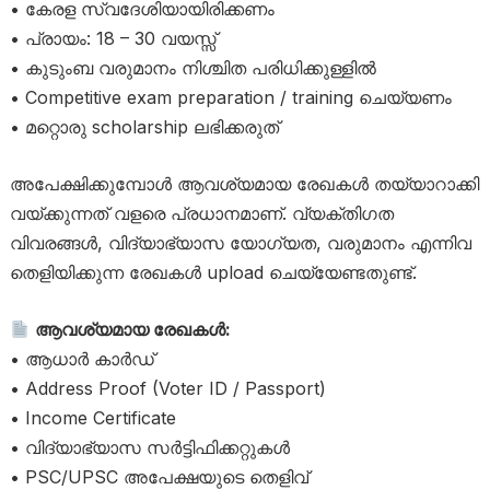
• കേരള സ്വദേശിയായിരിക്കണം
• പ്രായം: 18 – 30 വയസ്സ്
• കുടുംബ വരുമാനം നിശ്ചിത പരിധിക്കുള്ളിൽ
• Competitive exam preparation / training ചെയ്യണം
• മറ്റൊരു scholarship ലഭിക്കരുത്
അപേക്ഷിക്കുമ്പോൾ ആവശ്യമായ രേഖകൾ തയ്യാറാക്കി
വയ്ക്കുന്നത് വളരെ പ്രധാനമാണ്. വ്യക്തിഗത
വിവരങ്ങൾ, വിദ്യാഭ്യാസ യോഗ്യത, വരുമാനം എന്നിവ
തെളിയിക്കുന്ന രേഖകൾ upload ചെയ്യേണ്ടതുണ്ട്.
ആവശ്യമായ രേഖകൾ:
• ആധാർ കാർഡ്
• Address Proof (Voter ID / Passport)
• Income Certificate
• വിദ്യാഭ്യാസ സർട്ടിഫിക്കറ്റുകൾ
• PSC/UPSC അപേക്ഷയുടെ തെളിവ്