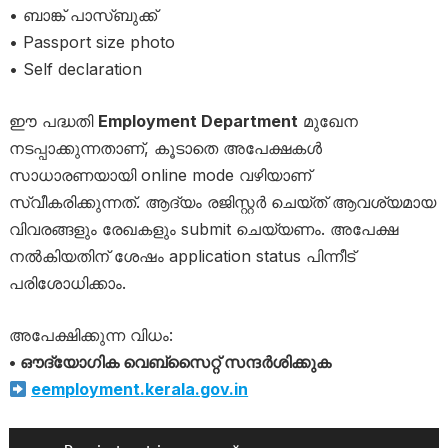
• ബാങ്ക് പാസ്‌ബുക്ക്
• Passport size photo
• Self declaration
ഈ പദ്ധതി
Employment Department
മുഖേന
നടപ്പാക്കുന്നതാണ്, കൂടാതെ അപേക്ഷകൾ
സാധാരണയായി online mode വഴിയാണ്
സ്വീകരിക്കുന്നത്. ആദ്യം രജിസ്റ്റർ ചെയ്ത് ആവശ്യമായ
വിവരങ്ങളും രേഖകളും submit ചെയ്യണം. അപേക്ഷ
നൽകിയതിന് ശേഷം application status പിന്നീട്
പരിശോധിക്കാം.
അപേക്ഷിക്കുന്ന വിധം:
• ഔദ്യോഗിക വെബ്സൈറ്റ് സന്ദർശിക്കുക
eemployment.kerala.gov.in