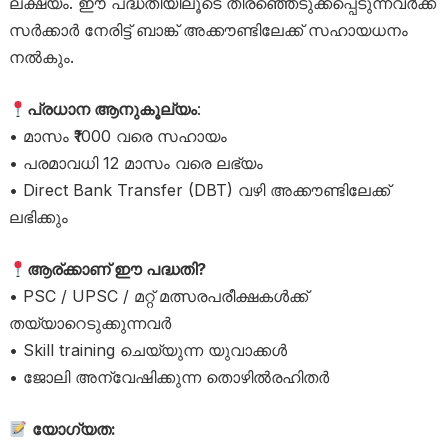
ലക്ഷ്യം. ഈ പദ്ധതിയിലൂടെ തിരഞ്ഞെടുക്കപ്പെടുന്നവർക്ക്
സർക്കാർ നേരിട്ട് ബാങ്ക് അക്കൗണ്ടിലേക്ക് സഹായധനം
നൽകും.
പ്രധാന ആനുകൂല്യം
:
• മാസം ₹1000 വരെ സഹായം
• പരമാവധി 12 മാസം വരെ ലഭ്യം
• Direct Bank Transfer (DBT) വഴി അക്കൗണ്ടിലേക്ക്
ലഭിക്കും
ആര്ക്കാണ് ഈ പദ്ധതി?
• PSC / UPSC / മറ്റ് മത്സരപരീക്ഷകൾക്ക്
തയ്യാറെടുക്കുന്നവർ
• Skill training ചെയ്യുന്ന യുവാക്കൾ
• ജോലി അന്വേഷിക്കുന്ന തൊഴിൽരഹിതർ
യോഗ്യത: