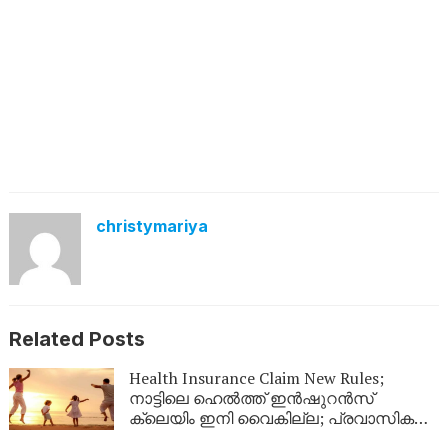
christymariya
Related Posts
Health Insurance Claim New Rules;
നാട്ടിലെ ഹെൽത്ത് ഇൻഷുറൻസ്
ക്ലെയിം ഇനി വൈകില്ല; പ്രവാസികൾ
തീർച്ചയായും അറിഞ്ഞിരിക്കേണ്ട പുതിയ