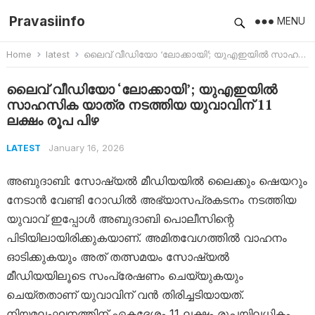
Pravasiinfo
MENU
Home
latest
ലൈവ് വീഡിയോ ‘ലോക്കായി’; യുഎഇയിൽ സാഹസിക യാത്ര നടത്തിയ യുവാവിന് 11 ലക്ഷം രൂപ പിഴ
ലൈവ് വീഡിയോ ‘ലോക്കായി’; യുഎഇയിൽ
സാഹസിക യാത്ര നടത്തിയ യുവാവിന് 11
ലക്ഷം രൂപ പിഴ
January 16, 2026
LATEST
അബുദാബി: സോഷ്യൽ മീഡിയയിൽ ലൈക്കും ഷെയറും
നേടാൻ വേണ്ടി റോഡിൽ അഭ്യാസപ്രകടനം നടത്തിയ
യുവാവ് ഇപ്പോൾ അബുദാബി പൊലീസിന്റെ
പിടിയിലായിരിക്കുകയാണ്. അമിതവേഗത്തിൽ വാഹനം
ഓടിക്കുകയും അത് തത്സമയം സോഷ്യൽ
മീഡിയയിലൂടെ സംപ്രേഷണം ചെയ്യുകയും
ചെയ്തതാണ് യുവാവിന് വൻ തിരിച്ചടിയായത്.
നിയമലംഘനത്തിന് ഏകദേശം 11 ലക്ഷം രൂപയിലധികം