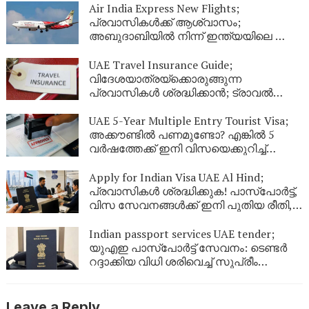
നിയമങ്ങൾ!
Air India Express New Flights;
പ്രവാസികൾക്ക് ആശ്വാസം;
അബുദാബിയിൽ നിന്ന് ഇന്ത്യയിലെ ഈ
നഗരങ്ങളിലേക്ക് കൂടി പുതിയ വിമാന
സർവീസുകൾ
UAE Travel Insurance Guide;
വിദേശയാത്രയ്ക്കൊരുങ്ങുന്ന
പ്രവാസികൾ ശ്രദ്ധിക്കാൻ; ട്രാവൽ
ഇൻഷുറൻസ് എടുക്കുമ്പോൾ ഈ
കാര്യങ്ങൾ ഉറപ്പുവരുത്തുക
UAE 5-Year Multiple Entry Tourist Visa;
അക്കൗണ്ടിൽ പണമുണ്ടോ? എങ്കിൽ 5
വർഷത്തേക്ക് ഇനി വിസയെക്കുറിച്ച്
പേടിക്കണ്ട! യുഎഇ നൽകുന്ന ഈ
കിടിലൻ ഓഫർ പ്രവാസികൾ അറിയാതെ
Apply for Indian Visa UAE Al Hind;
പോകരുത്
പ്രവാസികൾ ശ്രദ്ധിക്കുക! പാസ്‌പോർട്ട്,
വിസ സേവനങ്ങൾക്ക് ഇനി പുതിയ രീതി,
ഇക്കാര്യങ്ങൾ അറിഞ്ഞിരിക്കണം
Indian passport services UAE tender;
യുഎഇ പാസ്‌പോർട്ട് സേവനം: ടെണ്ടർ
റദ്ദാക്കിയ വിധി ശരിവെച്ച് സുപ്രീം
കോടതി; പ്രവാസികൾക്ക് സേവനം
മുടങ്ങില്ല
Leave a Reply