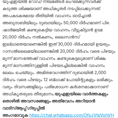
യുഎഇയിൽ റോഡ് നിയമങ്ങൾ ലംഘിക്കുന്നവർക്ക്
കടുത്ത ശിക്ഷയാണ് അധികൃതർ നടപ്പിലാക്കുന്നത്.
അപകടകരമായ രീതിയിൽ വാഹനം ഓടിച്ചാൽ
അബുദാബിയിലും ദുബായിലും 50,000 ദിർഹമാണ് പിഴ.
ഷാർജയിൽ കണ്ടുകെട്ടിയ വാഹനം വിട്ടുകിട്ടാൻ ഉടമ
20,000 ദിർഹം നൽകണം, ലൈസൻസ്
ഇല്ലാതെയാണെങ്കിൽ ഇത് 30,000 ദിർഹമായി ഉയരും.
റാസൽഖൈമയിലാണെങ്കിൽ 20,000 ദിർഹം വരെ പിഴയും
മൂന്ന് മാസത്തേക്ക് വാഹനം കണ്ടുകെട്ടലുമാണ് ശിക്ഷ.
മൂന്ന് മാസത്തിനുള്ളിൽ പിഴയടച്ചില്ലെങ്കിൽ വാഹനം
ലേലം ചെയ്യും. അമിതവേഗത്തിന് ദുബായിൽ 2,000
ദിർഹം വരെ പിഴയും 12 ബ്ലാക്ക് പോയിന്റുകളും ലഭിക്കും.
വരും ദിവസങ്ങളിലും പരിശോധന കർശനമാക്കാനാണ്
അധികൃതരുടെ തീരുമാനം.
യുഎഇയിലെ വാർത്തകളും
തൊഴിൽ അവസരങ്ങളും അതിവേഗം അറിയാൻ
വാട്സ്ആപ്പ് ഗ്രൂപ്പിൽ
അംഗമാവുക
https://chat.whatsapp.com/DfsJVtpVohVH