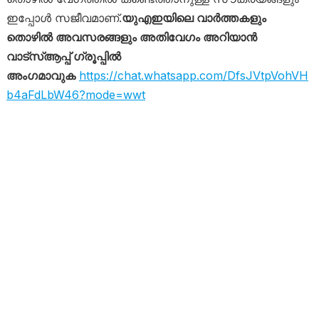
ഇപ്പോൾ സജീവമാണ്.
യുഎഇയിലെ വാർത്തകളും
തൊഴിൽ അവസരങ്ങളും അതിവേഗം അറിയാൻ
വാട്സ്ആപ്പ് ഗ്രൂപ്പിൽ
അംഗമാവുക
https://chat.whatsapp.com/DfsJVtpVohVH
b4aFdLbW46?mode=wwt