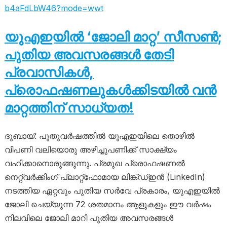
b4aFdLbW46?mode=wwt
യുഎഇയിൽ ‘ജോലി മാറ്റ’ സീസൺ;
പുതിയ അവസരങ്ങൾ തേടി
പ്രവാസികൾ,
പ്രൊഫഷണലുകൾക്കിടയിൽ വൻ
മാറ്റത്തിന് സാധ്യത!
ദുബായ്: പുതുവർഷത്തിൽ യുഎഇയിലെ തൊഴിൽ
വിപണി വലിയൊരു അഴിച്ചുപണിക്ക് സാക്ഷ്യം
വഹിക്കാനൊരുങ്ങുന്നു. പ്രമുഖ പ്രൊഫഷണൽ
നെറ്റ്‍വർക്കിംഗ് പ്ലാറ്റ്‌ഫോമായ ലിങ്ക്ഡ്ഇൻ (LinkedIn)
നടത്തിയ ഏറ്റവും പുതിയ സർവേ പ്രകാരം, യുഎഇയിൽ
ജോലി ചെയ്യുന്ന 72 ശതമാനം ആളുകളും ഈ വർഷം
നിലവിലെ ജോലി മാറി പുതിയ അവസരങ്ങൾ