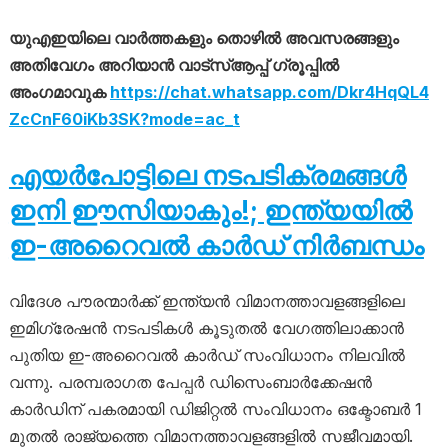
യുഎഇയിലെ വാർത്തകളും തൊഴിൽ അവസരങ്ങളും
അതിവേഗം അറിയാൻ വാട്സ്ആപ്പ് ഗ്രൂപ്പിൽ
അംഗമാവുക
https://chat.whatsapp.com/Dkr4HqQL4
ZcCnF60iKb3SK?mode=ac_t
എയർപോട്ടിലെ നടപടിക്രമങ്ങൾ
ഇനി ഈസിയാകും!; ഇന്ത്യയിൽ
ഇ-അറൈവൽ കാർഡ് നിർബന്ധം
വിദേശ പൗരന്മാർക്ക് ഇന്ത്യൻ വിമാനത്താവളങ്ങളിലെ
ഇമിഗ്രേഷൻ നടപടികൾ കൂടുതൽ വേഗത്തിലാക്കാൻ
പുതിയ ഇ-അറൈവൽ കാർഡ് സംവിധാനം നിലവിൽ
വന്നു. പരമ്പരാഗത പേപ്പർ ഡിസെംബാർക്കേഷൻ
കാർഡിന് പകരമായി ഡിജിറ്റൽ സംവിധാനം ഒക്ടോബർ 1
മുതൽ രാജ്യത്തെ വിമാനത്താവളങ്ങളിൽ സജീവമായി.