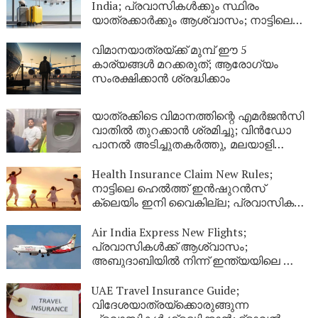
India; പ്രവാസികൾക്കും സ്ഥിരം
യാത്രക്കാർക്കും ആശ്വാസം; നാട്ടിലെ
യാത്രകൾക്ക് ഇനി ഒരൊറ്റ ഇൻഷുറൻസ്
മതി! കൂട്ടിന് വീടിനും കാവൽ
വിമാനയാത്രയ്ക്ക് മുമ്പ് ഈ 5
കാര്യങ്ങൾ മറക്കരുത്; ആരോഗ്യം
സംരക്ഷിക്കാൻ ശ്രദ്ധിക്കാം
യാത്രക്കിടെ വിമാനത്തിന്റെ എമർജൻസി
വാതിൽ തുറക്കാൻ ശ്രമിച്ചു; വിൻഡോ
പാനൽ അടിച്ചുതകർത്തു, മലയാളി
അറസ്റ്റിൽ
Health Insurance Claim New Rules;
നാട്ടിലെ ഹെൽത്ത് ഇൻഷുറൻസ്
ക്ലെയിം ഇനി വൈകില്ല; പ്രവാസികൾ
തീർച്ചയായും അറിഞ്ഞിരിക്കേണ്ട പുതിയ
നിയമങ്ങൾ!
Air India Express New Flights;
പ്രവാസികൾക്ക് ആശ്വാസം;
അബുദാബിയിൽ നിന്ന് ഇന്ത്യയിലെ ഈ
നഗരങ്ങളിലേക്ക് കൂടി പുതിയ വിമാന
സർവീസുകൾ
UAE Travel Insurance Guide;
വിദേശയാത്രയ്ക്കൊരുങ്ങുന്ന