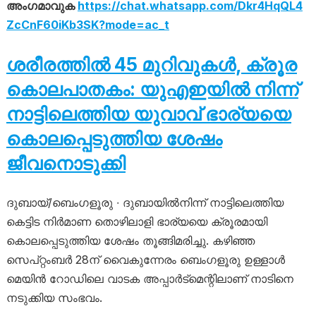
അംഗമാവുക
https://chat.whatsapp.com/Dkr4HqQL4
ZcCnF60iKb3SK?mode=ac_t
ശരീരത്തിൽ 45 മുറിവുകൾ, ക്രൂര
കൊലപാതകം: യുഎഇയിൽ നിന്ന്
നാട്ടിലെത്തിയ യുവാവ് ഭാര്യയെ
കൊലപ്പെടുത്തിയ ശേഷം
ജീവനൊടുക്കി
ദുബായ്/ബെംഗളൂരു ∙ ദുബായിൽനിന്ന് നാട്ടിലെത്തിയ
കെട്ടിട നിർമാണ തൊഴിലാളി ഭാര്യയെ ക്രൂരമായി
കൊലപ്പെടുത്തിയ ശേഷം തൂങ്ങിമരിച്ചു. കഴിഞ്ഞ
സെപ്റ്റംബർ 28ന് വൈകുന്നേരം ബെംഗളൂരു ഉള്ളാൾ
മെയിൻ റോഡിലെ വാടക അപ്പാർട്‌മെന്റിലാണ് നാടിനെ
നടുക്കിയ സംഭവം.