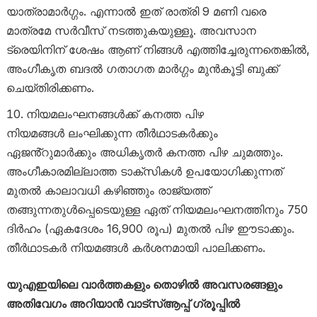
യാത്രാമാർഗ്ഗം. എന്നാൽ ഇത് രാത്രി 9 മണി വരെ
മാത്രമേ സർവീസ് നടത്തുകയുള്ളൂ. അവസാന
ട്രെയിനിന് ശേഷം ആണ് നിങ്ങൾ എത്തിച്ചേരുന്നതെങ്കിൽ,
അംഗീകൃത ബദൽ ഗതാഗത മാർഗ്ഗം മുൻകൂട്ടി ബുക്ക്
ചെയ്തിരിക്കണം.
നിയമലംഘനങ്ങൾക്ക് കനത്ത പിഴ
നിയമങ്ങൾ ലംഘിക്കുന്ന തീർഥാടകർക്കും
ഏജൻ്റുമാർക്കും അധികൃതർ കനത്ത പിഴ ചുമത്തും.
അംഗീകാരമില്ലാത്ത ടാക്സികൾ ഉപയോഗിക്കുന്നത്
മുതൽ കാലാവധി കഴിഞ്ഞും രാജ്യത്ത്
തങ്ങുന്നതുൾപ്പെടെയുള്ള ഏത് നിയമലംഘനത്തിനും 750
ദിർഹം (ഏകദേശം 16,900 രൂപ) മുതൽ പിഴ ഈടാക്കും.
തീർഥാടകർ നിയമങ്ങൾ കർശനമായി പാലിക്കണം.
യുഎഇയിലെ വാർത്തകളും തൊഴിൽ അവസരങ്ങളും
അതിവേഗം അറിയാൻ വാട്സ്ആപ്പ് ഗ്രൂപ്പിൽ