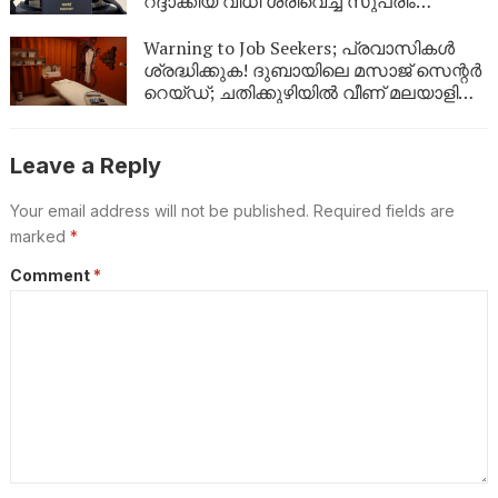
റദ്ദാക്കിയ വിധി ശരിവെച്ച് സുപ്രീം
കോടതി; പ്രവാസികൾക്ക് സേവനം
മുടങ്ങില്ല
Warning to Job Seekers; പ്രവാസികൾ
ശ്രദ്ധിക്കുക! ദുബായിലെ മസാജ് സെന്റർ
റെയ്ഡ്; ചതിക്കുഴിയിൽ വീണ് മലയാളി
യുവതികളടക്കം ജയിലിലേക്ക്
Leave a Reply
Your email address will not be published.
Required fields are
marked
*
Comment
*