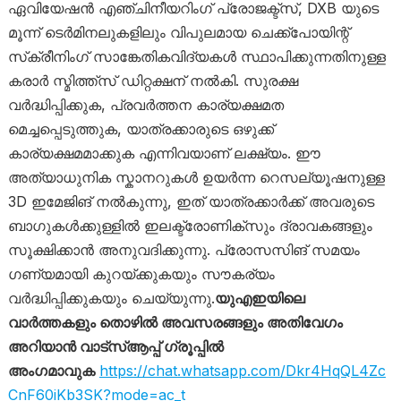
ഏവിയേഷൻ എഞ്ചിനീയറിംഗ് പ്രോജക്ട്സ്, DXB യുടെ
മൂന്ന് ടെർമിനലുകളിലും വിപുലമായ ചെക്ക്‌പോയിന്റ്
സ്‌ക്രീനിംഗ് സാങ്കേതികവിദ്യകൾ സ്ഥാപിക്കുന്നതിനുള്ള
കരാർ സ്മിത്ത്സ് ഡിറ്റക്ഷന് നൽകി. സുരക്ഷ
വർദ്ധിപ്പിക്കുക, പ്രവർത്തന കാര്യക്ഷമത
മെച്ചപ്പെടുത്തുക, യാത്രക്കാരുടെ ഒഴുക്ക്
കാര്യക്ഷമമാക്കുക എന്നിവയാണ് ലക്ഷ്യം. ഈ
അത്യാധുനിക സ്കാനറുകൾ ഉയർന്ന റെസല്യൂഷനുള്ള
3D ഇമേജിങ് നൽകുന്നു, ഇത് യാത്രക്കാർക്ക് അവരുടെ
ബാഗുകൾക്കുള്ളിൽ ഇലക്ട്രോണിക്സും ദ്രാവകങ്ങളും
സൂക്ഷിക്കാൻ അനുവദിക്കുന്നു. പ്രോസസിങ് സമയം
ഗണ്യമായി കുറയ്ക്കുകയും സൗകര്യം
വർദ്ധിപ്പിക്കുകയും ചെയ്യുന്നു.
യുഎഇയിലെ
വാർത്തകളും തൊഴിൽ അവസരങ്ങളും അതിവേഗം
അറിയാൻ വാട്സ്ആപ്പ് ഗ്രൂപ്പിൽ
അംഗമാവുക
https://chat.whatsapp.com/Dkr4HqQL4Zc
CnF60iKb3SK?mode=ac_t