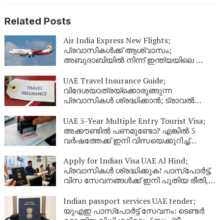
Related Posts
Air India Express New Flights;
പ്രവാസികൾക്ക് ആശ്വാസം;
അബുദാബിയിൽ നിന്ന് ഇന്ത്യയിലെ ഈ
നഗരങ്ങളിലേക്ക് കൂടി പുതിയ വിമാന
സർവീസുകൾ
UAE Travel Insurance Guide;
വിദേശയാത്രയ്ക്കൊരുങ്ങുന്ന
പ്രവാസികൾ ശ്രദ്ധിക്കാൻ; ട്രാവൽ
ഇൻഷുറൻസ് എടുക്കുമ്പോൾ ഈ
കാര്യങ്ങൾ ഉറപ്പുവരുത്തുക
UAE 5-Year Multiple Entry Tourist Visa;
അക്കൗണ്ടിൽ പണമുണ്ടോ? എങ്കിൽ 5
വർഷത്തേക്ക് ഇനി വിസയെക്കുറിച്ച്
പേടിക്കണ്ട! യുഎഇ നൽകുന്ന ഈ
കിടിലൻ ഓഫർ പ്രവാസികൾ അറിയാതെ
Apply for Indian Visa UAE Al Hind;
പോകരുത്
പ്രവാസികൾ ശ്രദ്ധിക്കുക! പാസ്‌പോർട്ട്,
വിസ സേവനങ്ങൾക്ക് ഇനി പുതിയ രീതി,
ഇക്കാര്യങ്ങൾ അറിഞ്ഞിരിക്കണം
Indian passport services UAE tender;
യുഎഇ പാസ്‌പോർട്ട് സേവനം: ടെണ്ടർ