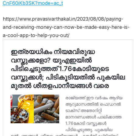
CnF60iKb3SK?mode=ac_t
https://www.pravasivarthakal.in/2023/08/08/paying-
and-receiving-money-can-now-be-made-easy-here-is-
a-cool-app-to-help-you-out/