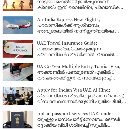
നാട്ടിലെ ഹെൽത്ത് ഇൻഷുറൻസ്
ക്ലെയിം ഇനി വൈകില്ല; പ്രവാസികൾ
തീർച്ചയായും അറിഞ്ഞിരിക്കേണ്ട പുതിയ
നിയമങ്ങൾ!
Air India Express New Flights;
പ്രവാസികൾക്ക് ആശ്വാസം;
അബുദാബിയിൽ നിന്ന് ഇന്ത്യയിലെ ഈ
നഗരങ്ങളിലേക്ക് കൂടി പുതിയ വിമാന
സർവീസുകൾ
UAE Travel Insurance Guide;
വിദേശയാത്രയ്ക്കൊരുങ്ങുന്ന
പ്രവാസികൾ ശ്രദ്ധിക്കാൻ; ട്രാവൽ
ഇൻഷുറൻസ് എടുക്കുമ്പോൾ ഈ
കാര്യങ്ങൾ ഉറപ്പുവരുത്തുക
UAE 5-Year Multiple Entry Tourist Visa;
അക്കൗണ്ടിൽ പണമുണ്ടോ? എങ്കിൽ 5
വർഷത്തേക്ക് ഇനി വിസയെക്കുറിച്ച്
പേടിക്കണ്ട! യുഎഇ നൽകുന്ന ഈ
കിടിലൻ ഓഫർ പ്രവാസികൾ അറിയാതെ
Apply for Indian Visa UAE Al Hind;
പോകരുത്
പ്രവാസികൾ ശ്രദ്ധിക്കുക! പാസ്‌പോർട്ട്,
വിസ സേവനങ്ങൾക്ക് ഇനി പുതിയ രീതി,
ഇക്കാര്യങ്ങൾ അറിഞ്ഞിരിക്കണം
Indian passport services UAE tender;
യുഎഇ പാസ്‌പോർട്ട് സേവനം: ടെണ്ടർ
റദ്ദാക്കിയ വിധി ശരിവെച്ച് സുപ്രീം