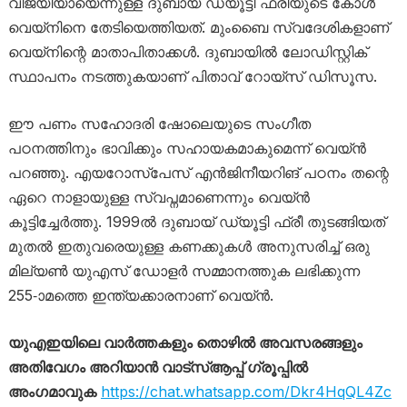
വിജയിയായെന്നുള്ള ദുബായ് ഡ്യൂട്ടി ഫ്രീയുടെ കോൾ
വെയ്‌നിനെ തേടിയെത്തിയത്. മുംബൈ സ്വദേശികളാണ്
വെയ്‌നിന്റെ മാതാപിതാക്കൾ. ദുബായിൽ ലോഡിസ്റ്റിക്
സ്ഥാപനം നടത്തുകയാണ് പിതാവ് റോയ്സ് ഡിസൂസ.
ഈ പണം സഹോദരി ഷോലെയുടെ സംഗീത
പഠനത്തിനും ഭാവിക്കും സഹായകമാകുമെന്ന് വെയ്ൻ
പറഞ്ഞു. എയറോസ്പേസ് എൻജിനീയറിങ് പഠനം തന്റെ
ഏറെ നാളായുള്ള സ്വപ്നമാണെന്നും വെയ്ൻ
കൂട്ടിച്ചേർത്തു. 1999ൽ ദുബായ് ഡ്യൂട്ടി ഫ്രീ തുടങ്ങിയത്
മുതൽ ഇതുവരെയുള്ള കണക്കുകൾ അനുസരിച്ച് ഒരു
മില്യൺ യുഎസ് ഡോളർ സമ്മാനത്തുക ലഭിക്കുന്ന
255-ാമത്തെ ഇന്ത്യക്കാരനാണ് വെയ്ൻ.
യുഎഇയിലെ വാർത്തകളും തൊഴിൽ അവസരങ്ങളും
അതിവേഗം അറിയാൻ വാട്സ്ആപ്പ് ഗ്രൂപ്പിൽ
അംഗമാവുക
https://chat.whatsapp.com/Dkr4HqQL4Zc