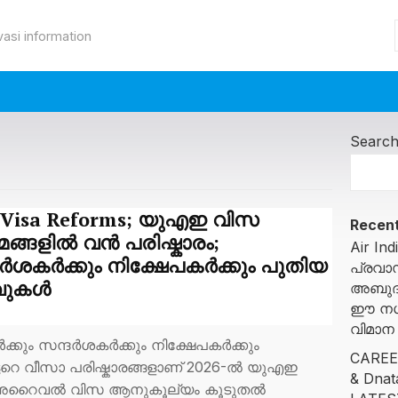
vasi information
Searc
 Visa Reforms; യുഎഇ വിസ
Recent
ങ്ങളിൽ വൻ പരിഷ്കാരം;
Air Ind
ർശകർക്കും നിക്ഷേപകർക്കും പുതിയ
പ്രവാ
വുകൾ
അബുദാ
ഈ നഗര
വിമാ
ക്കും സന്ദർശകർക്കും നിക്ഷേപകർക്കും
CAREE
റെ വീസാ പരിഷ്കാരങ്ങളാണ് 2026-ൽ യുഎഇ
& Dna
. ഓൺ അറൈവൽ വിസ ആനുകൂല്യം കൂടുതൽ