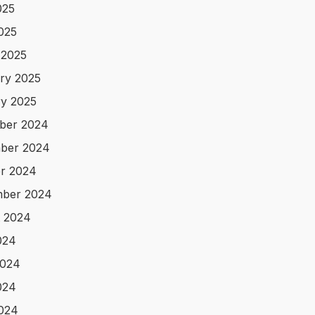
025
2025
 2025
ry 2025
y 2025
ber 2024
ber 2024
r 2024
mber 2024
 2024
024
2024
024
2024