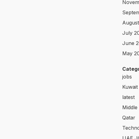
Novem
Septem
August
July 2
June 2
May 2
Catego
jobs
Kuwait
latest
Middle
Qatar
Techno
UAE J