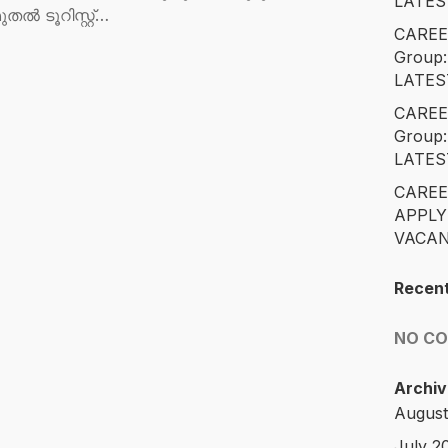
LATES
മുതൽ ടൂറിസ്റ്റ്…
CAREE
Group
LATES
CAREE
Group
LATES
CAREE
APPLY
VACAN
Recen
NO C
Archiv
August
July 2