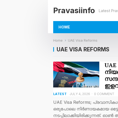
Pravasiinfo
Latest Pra
HOME
Home
UAE Visa Reforms
UAE VISA REFORMS
UAE
നിയമ
സന്ദ
ഇള
LATEST
JULY 4, 2026
·
0 COMMENT
UAE Visa Reforms; പ്രവാസികൾ
ഒരുപോലെ നിർണായകമായ ഒട്ടേ
നടപ്പിലാക്കിയിരിക്കുന്നത്